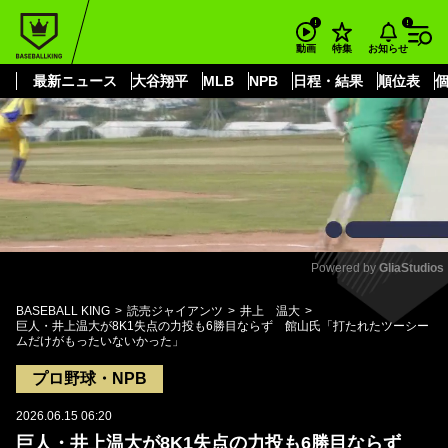
もっと見る
arrow_forward_ios
お知らせ
動画
特集
最新ニュース
大谷翔平
MLB
NPB
日程・結果
順位表
Powered by 
GliaStudios
Mute
BASEBALL KING
読売ジャイアンツ
井上 温大
巨人・井上温大が8K1失点の力投も6勝目ならず 館山氏「打たれたツーシー
ムだけがもったいないかった」
プロ野球・NPB
2026.06.15 06:20
巨人・井上温大が8K1失点の力投も6勝目ならず