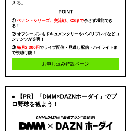
きる。
POINT
①
ペナントシリーズ、交流戦、CSまで
余さず堪能でき
る！
② オフシーズンもドキュメンタリーやバズリプレイなどコ
ンテンツが充実！
③
毎月2,300円
でライブ配信・見逃し配信・ハイライトま
で視聴可能！
お申し込み特設ページ
【PR】「DMM×DAZNホーダイ」でプ
ロ野球を観よう！