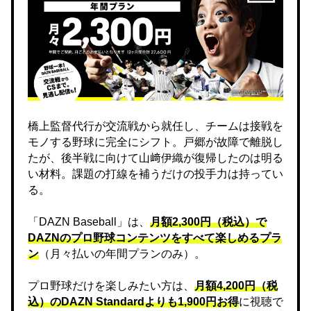
橋上監督代行が交流戦から就任し、チームは接戦を
モノする野球に完全にシフト。戸郷が故障で離脱し
たが、後半戦に向けて山﨑伊織が復帰したのは明る
い材料。課題の打線を補うだけの投手力は持ってい
る。
「DAZN Baseball」は、
月額2,300円（税込）で
DAZNのプロ野球コンテンツをすべて楽しめるプラ
ン
（月々払いの年間プランのみ）。
プロ野球だけを楽しみたい方は、
月額4,200円（税
込）のDAZN Standard​よりも1,900円お得
に視聴で