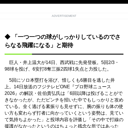
ADVERTISEMENT
◆ 「一つ一つの球がしっかりしているのでさ
らなる飛躍になる」と期待
巨人・井上温大が14日、西武戦に先発登板。5回2/3・
98球を投げ、6安打8奪三振2四球1失点と力投した。
5回にソロ本塁打を浴び、惜しくも6勝目を逃した井
上。14日放送のフジテレビONE『プロ野球ニュース
2026』の解説・佐伯貴弘氏は「6回以降は投げることがで
きなかったが、ただピンチを招いた中でもしっかりと攻め
ている。全く逃げる素振りも見せずに、腕の振りも体の使
い方も変わらず打者に向かっていくという姿勢は、見てい
て気持ちよかった」と投球内容を評価し「その中で打線の
援護がなかったというのはちょっと残念な所ではあった