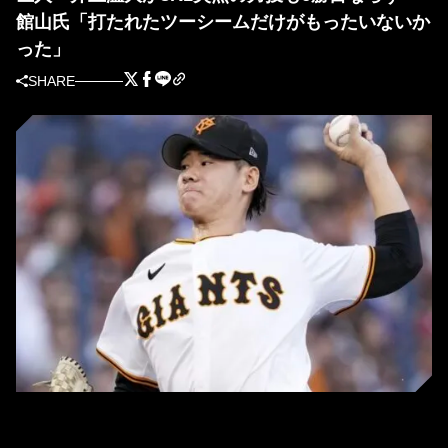
館山氏「打たれたツーシームだけがもったいないか
った」
SHARE
巨人・井上温大(C)Kyodo News